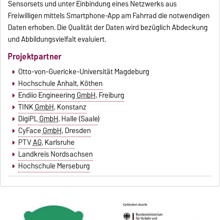
Sensorsets und unter Einbindung eines Netzwerks aus
Freiwilligen mittels Smartphone-App am Fahrrad die notwendigen
Daten erhoben. Die Qualität der Daten wird bezüglich Abdeckung
und Abbildungsvielfalt evaluiert.
Projektpartner
Otto-von-Guericke-Universität Magdeburg
Hochschule Anhalt, Köthe
n
Endiio Engineering
GmbH
, Freibur
g
TINK
GmbH
, Konstanz
DigiPL
GmbH
, Halle (Saale
)
CyFace
GmbH
, Dresden
PTV
AG
, Karlsruhe
Landkreis Nordsachsen
Hochschule Merseburg