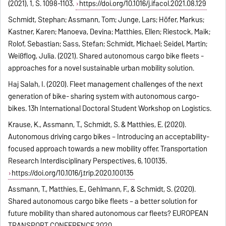
(2021), 1, S. 1098-1103.
https://doi.org/10.1016/j.ifacol.2021.08.129
Schmidt, Stephan; Assmann, Tom; Junge, Lars; Höfer, Markus;
Kastner, Karen; Manoeva, Devina; Matthies, Ellen; Riestock, Maik;
Rolof, Sebastian; Sass, Stefan; Schmidt, Michael; Seidel, Martin;
Weißflog, Julia. (2021). Shared autonomous cargo bike fleets -
approaches for a novel sustainable urban mobility solution.
Haj Salah, I. (2020). Fleet management challenges of the next
generation of bike- sharing system with autonomous cargo-
bikes. 13h International Doctoral Student Workshop on Logistics.
Krause, K., Assmann, T., Schmidt, S. & Matthies, E. (2020).
Autonomous driving cargo bikes – Introducing an acceptability-
focused approach towards a new mobility offer. Transportation
Research Interdisciplinary Perspectives, 6, 100135.
https://doi.org/10.1016/j.trip.2020.100135
Assmann, T., Matthies, E., Gehlmann, F., & Schmidt, S. (2020).
Shared autonomous cargo bike fleets – a better solution for
future mobility than shared autonomous car fleets? EUROPEAN
TRANSPORT CONFERENCE 2020.