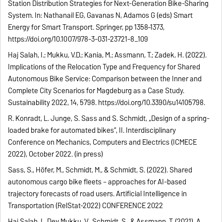
Station Distribution Strategies for Next-Generation Bike-Sharing
System. In: Nathanail EG, Gavanas N, Adamos G (eds) Smart
Energy for Smart Transport. Springer, pp 1358–1373,
https://doi.org/10.1007/978-3-031-23721-8_109
Haj Salah, I.; Mukku, V.D.; Kania, M.; Assmann, T.; Zadek, H. (2022).
Implications of the Relocation Type and Frequency for Shared
Autonomous Bike Service: Comparison between the Inner and
Complete City Scenarios for Magdeburg as a Case Study.
Sustainability 2022, 14, 5798. https://doi.org/10.3390/su14105798.
R. Konradt, L. Junge, S. Sass and S. Schmidt, „Design of a spring-
loaded brake for automated bikes“, II. Interdisciplinary
Conference on Mechanics, Computers and Electrics (ICMECE
2022), October 2022. (in press)
Sass, S., Höfer, M., Schmidt, M., & Schmidt, S. (2022). Shared
autonomous cargo bike fleets – approaches for AI-based
trajectory forecasts of road users. Artificial Intelligence in
Transportation (RelStat-2022) CONFERENCE 2022
Haj Salah, I., Dev Mukku, V., Schmidt, S., & Assmann, T. (2021). A