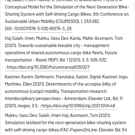
Conceptual Model for the Simulation of the Next Generation Bike-
Sharing System with Self-driving Cargo-Bikes. 5th Conference on
Sustainable Urban Mobility (CSUM2020), 1, 253–262.
DOI:
10.1007/978-3-030-61075-3_25
Haj Salah, Imen; Mukku, Vasu Dev; Kania, Malte; Assmann, Tom
(2021). Towards sustainable liveable city - management
operations of shared autonomous cargo-bike fleets. Future
transportation - Basel: MDPI, Bd. 1 (2021), 3, S. 505-532.
https://doi.org/10.3390/futuretransp1030027
Kastner, Karen; Gehlmann, Franziska; Salzer, Sigrid; Kastner, Ingo;
Matthies, Ellen (2021). Determinants of the accepta-bility of
autonomous (cargo) mobility. Transportation research
interdisciplinary perspectives - Amsterdam: Elsevier Ltd., Bd. 11
(2021), insges. 9 S.
https://doi.org/10.1016/j.trip.2021.100448
Mukku, Vasu Dev; Salah, Imen Haj; Assmann, Tom (2021).
Simulation testbed for the next-generation bike-sharing system
with self-driving cargo-bikes.IFAC-PapersOnLine: Elsevier, Bd. 54