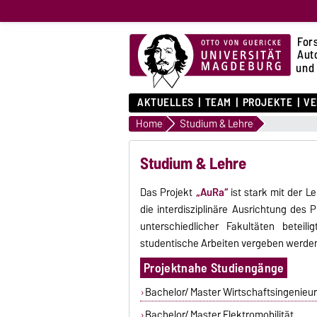
For
Aut
und
AKTUELLES
TEAM
PROJEKTE
VE
Home
Studium & Lehre
Studium & Lehre
Das Projekt
„AuRa“
ist stark mit der 
die interdisziplinäre Ausrichtung des
unterschiedlicher Fakultäten betei
studentische Arbeiten vergeben werde
Projektnahe Studiengänge
Bachelor/ Master Wirtschaftsingenieur
Bachelor/ Master Elektromobilität