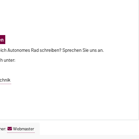
en
reich Autonomes Rad schreiben? Sprechen Sie uns an.
h unter:
echnik
ner:
Webmaster